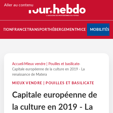
Aller au contenu
NATION
FRANCE
TRANSPORT
HÉBERGEMENT
MICE
MOBILITÉS
Accueil
›
Mieux vendre | Pouilles et basilicate
›
Capitale européenne de la culture en 2019 - La
renaissance de Matera
MIEUX VENDRE | POUILLES ET BASILICATE
Capitale européenne de
la culture en 2019 - La