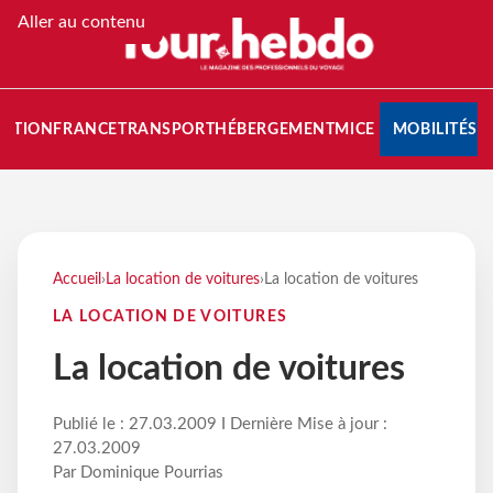
Aller au contenu
NATION
FRANCE
TRANSPORT
HÉBERGEMENT
MICE
MOBILITÉS
Accueil
›
La location de voitures
›
La location de voitures
LA LOCATION DE VOITURES
La location de voitures
Publié le : 27.03.2009 I Dernière Mise à jour :
27.03.2009
Par Dominique Pourrias