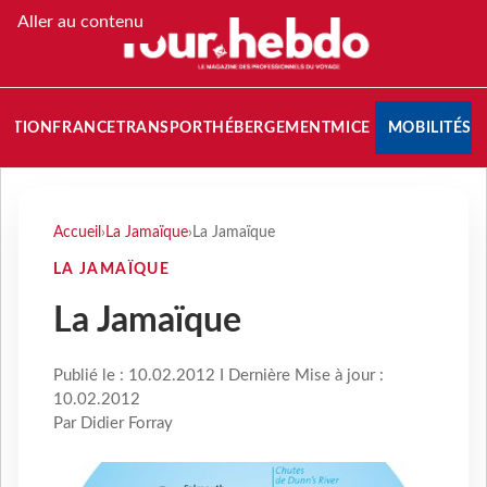
Aller au contenu
NATION
FRANCE
TRANSPORT
HÉBERGEMENT
MICE
MOBILITÉS
Accueil
›
La Jamaïque
›
La Jamaïque
LA JAMAÏQUE
La Jamaïque
Publié le : 10.02.2012 I Dernière Mise à jour :
10.02.2012
Par Didier Forray