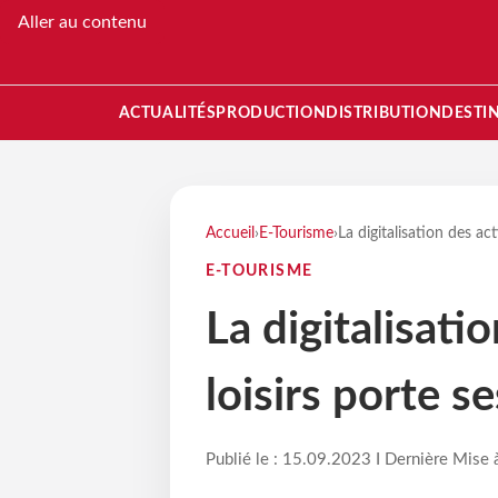
Aller au contenu
ACTUALITÉS
PRODUCTION
DISTRIBUTION
DESTI
Accueil
›
E-Tourisme
›
La digitalisation des act
E-TOURISME
La digitalisati
loisirs porte se
Publié le : 15.09.2023 I Dernière Mise 