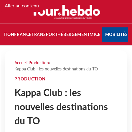
Aller au contenu
NATION
FRANCE
TRANSPORT
HÉBERGEMENT
MICE
MOBILITÉS
Accueil
›
Production
›
Kappa Club : les nouvelles destinations du TO
PRODUCTION
Kappa Club : les
nouvelles destinations
du TO