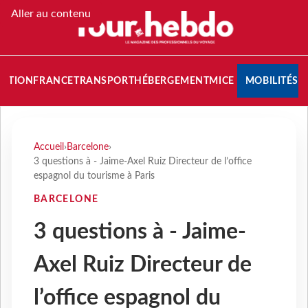
Aller au contenu
NATION
FRANCE
TRANSPORT
HÉBERGEMENT
MICE
MOBILITÉS
Accueil
›
Barcelone
›
3 questions à - Jaime-Axel Ruiz Directeur de l’office
espagnol du tourisme à Paris
BARCELONE
3 questions à - Jaime-
Axel Ruiz Directeur de
l’office espagnol du