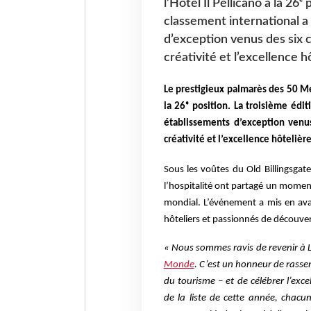
l’Hôtel Il Pellicano à la 26ᵉ
classement international a
d’exception venus des six 
créativité et l’excellence h
Le prestigieux palmarès des 50 Me
la 26ᵉ position. La troisième édi
établissements d’exception venus
créativité et l’excellence hôtelièr
Sous les voûtes du Old Billingsgat
l’hospitalité ont partagé un momen
mondial. L’événement a mis en ava
hôteliers et passionnés de découver
« Nous sommes ravis de revenir à L
Monde
. C’est un honneur de rassem
du tourisme – et de célébrer l’exce
de la liste de cette année, chac