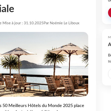
d
iale
re Mise à jour : 31.10.2025
Par Noémie Le Liboux
M
A
B
s
es 50 Meilleurs Hôtels du Monde 2025 place