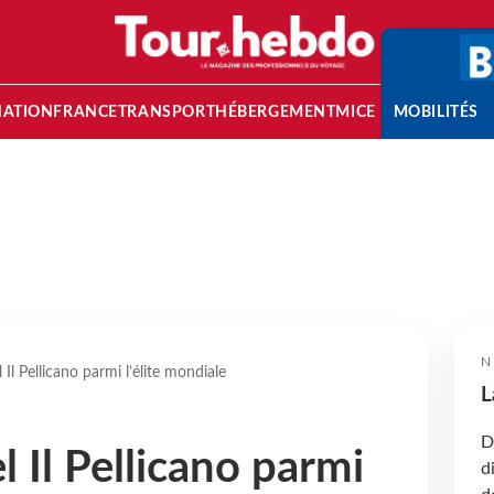
NATION
FRANCE
TRANSPORT
HÉBERGEMENT
MICE
MOBILITÉS
N
el Il Pellicano parmi l’élite mondiale
L
D
tel Il Pellicano parmi
d