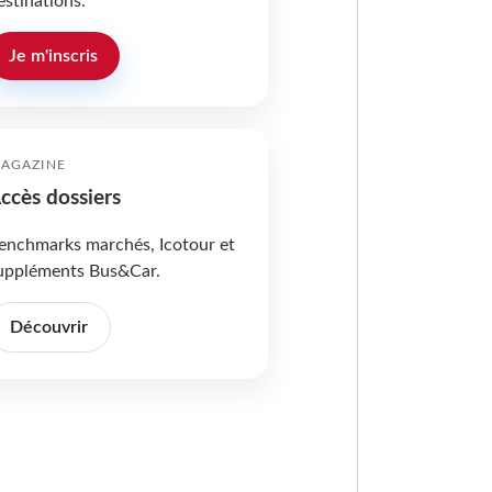
estinations.
Je m'inscris
AGAZINE
ccès dossiers
enchmarks marchés, Icotour et
uppléments Bus&Car.
Découvrir