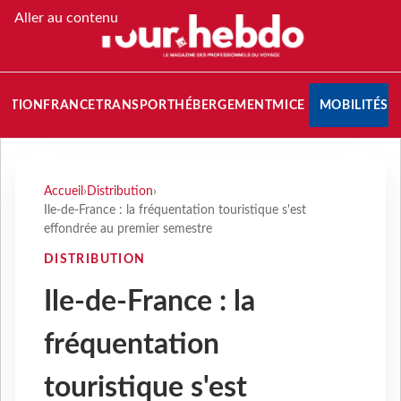
Aller au contenu
NATION
FRANCE
TRANSPORT
HÉBERGEMENT
MICE
MOBILITÉS
Accueil
›
Distribution
›
Ile-de-France : la fréquentation touristique s'est
effondrée au premier semestre
DISTRIBUTION
Ile-de-France : la
fréquentation
touristique s'est