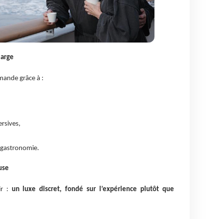
large
mande grâce à :
ersives,
e gastronomie.
use
ir :
un luxe discret, fondé sur l’expérience plutôt que