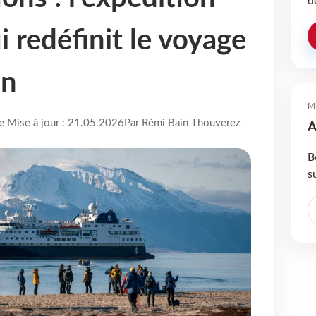
d
 redéfinit le voyage
on
M
re Mise à jour : 21.05.2026
Par Rémi Bain Thouverez
A
B
s