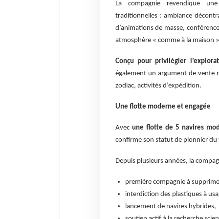
La compagnie revendique une p
traditionnelles : ambiance décont
d’animations de masse, conférences
atmosphère « comme à la maison », 
Conçu pour privilégier l’explora
également un argument de vente ma
zodiac, activités d’expédition.
Une flotte moderne et engagée
Avec
une flotte de 5 navires mo
confirme son statut de pionnier du
Depuis plusieurs années, la compagni
première compagnie à supprimer 
interdiction des plastiques à usa
lancement de navires hybrides,
soutien actif à la recherche scien