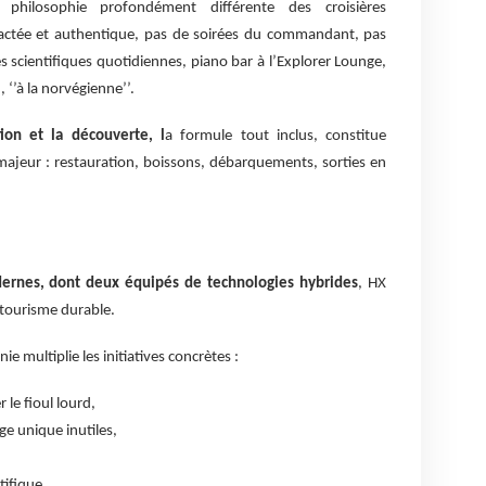
hilosophie profondément différente des croisières
ractée et authentique, pas de soirées du commandant, pas
 scientifiques quotidiennes, piano bar à l’Explorer Lounge,
‘’à la norvégienne’’.
tion et la découverte, l
a formule tout inclus, constitue
jeur : restauration, boissons, débarquements, sorties en
dernes, dont deux équipés de technologies hybrides
, HX
 tourisme durable.
e multiplie les initiatives concrètes :
le fioul lourd,
ge unique inutiles,
tifique.