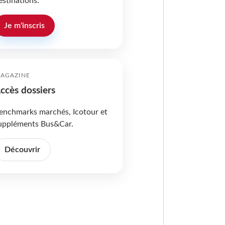
estinations.
Je m'inscris
AGAZINE
ccès dossiers
enchmarks marchés, Icotour et
uppléments Bus&Car.
Découvrir