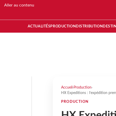
Aller au contenu
ACTUALITÉS
PRODUCTION
DISTRIBUTION
DESTI
Accueil
›
Production
›
HX Expeditions : l’expédition prem
PRODUCTION
HX Expediti