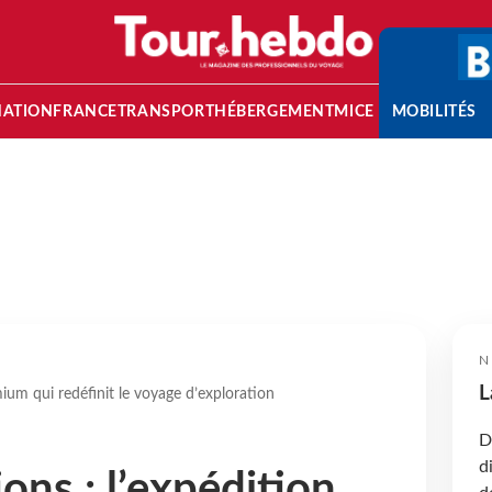
NATION
FRANCE
TRANSPORT
HÉBERGEMENT
MICE
MOBILITÉS
N
L
ium qui redéfinit le voyage d’exploration
D
d
ons : l’expédition