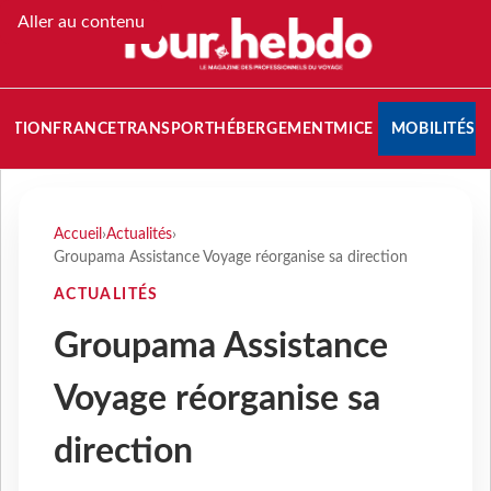
Aller au contenu
NATION
FRANCE
TRANSPORT
HÉBERGEMENT
MICE
MOBILITÉS
Accueil
›
Actualités
›
Groupama Assistance Voyage réorganise sa direction
ACTUALITÉS
Groupama Assistance
Voyage réorganise sa
direction