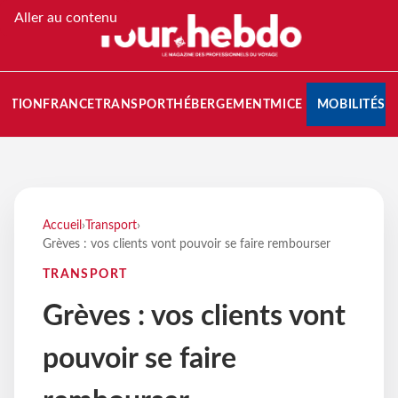
Aller au contenu
NATION
FRANCE
TRANSPORT
HÉBERGEMENT
MICE
MOBILITÉS
Accueil
›
Transport
›
Grèves : vos clients vont pouvoir se faire rembourser
TRANSPORT
Grèves : vos clients vont
pouvoir se faire