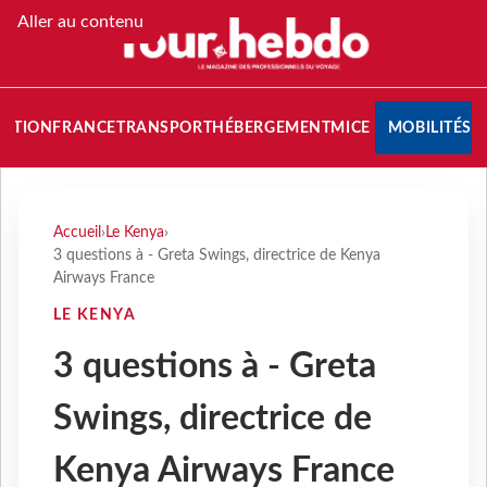
Aller au contenu
NATION
FRANCE
TRANSPORT
HÉBERGEMENT
MICE
MOBILITÉS
Accueil
›
Le Kenya
›
3 questions à - Greta Swings, directrice de Kenya
Airways France
LE KENYA
3 questions à - Greta
Swings, directrice de
Kenya Airways France