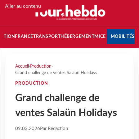
Aller au contenu
NATION
FRANCE
TRANSPORT
HÉBERGEMENT
MICE
MOBILITÉS
Accueil
›
Production
›
Grand challenge de ventes Salaün Holidays
PRODUCTION
Grand challenge de
ventes Salaün Holidays
09.03.2026
Par Rédaction