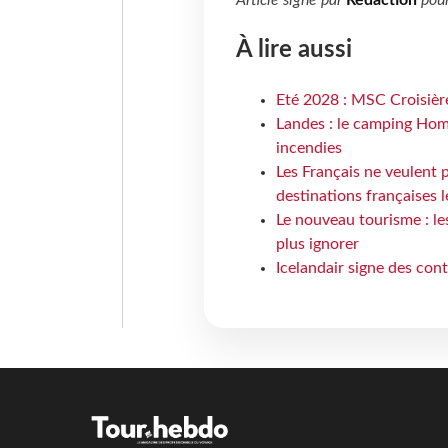
Article signé par
Rédaction
pou
À lire aussi
Eté 2028 : MSC Croisière
Landes : le camping Hom
incendies
Les Français ne veulent p
destinations françaises l
Le nouveau tourisme : le
plus ignorer
Icelandair signe des con