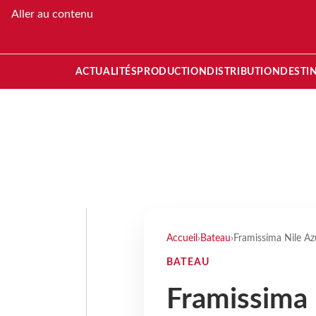
Aller au contenu
ACTUALITÉS
PRODUCTION
DISTRIBUTION
DESTI
Accueil
›
Bateau
›
Framissima Nile Az
BATEAU
Framissima 