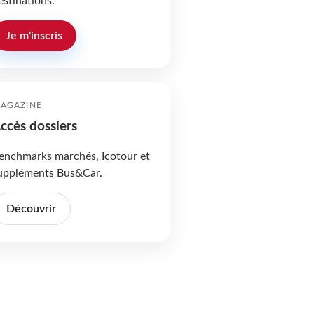
estinations.
Je m'inscris
AGAZINE
ccès dossiers
enchmarks marchés, Icotour et
uppléments Bus&Car.
Découvrir