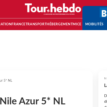
NATION
FRANCE
TRANSPORT
HÉBERGEMENT
MICE
MOBILITÉS
N
ur 5* NL
L
D
Nile Azur 5* NL
d