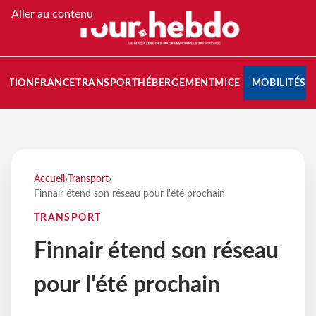
Aller au contenu
NATION
FRANCE
TRANSPORT
HÉBERGEMENT
MICE
MOBILITÉS
Accueil
›
Transport
›
Finnair étend son réseau pour l'été prochain
TRANSPORT
Finnair étend son réseau
pour l'été prochain