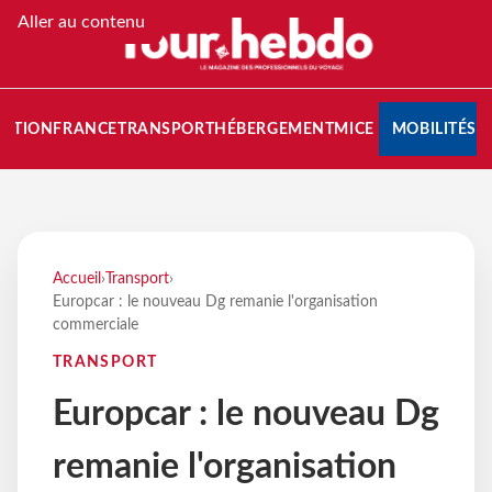
Aller au contenu
NATION
FRANCE
TRANSPORT
HÉBERGEMENT
MICE
MOBILITÉS
Accueil
›
Transport
›
Europcar : le nouveau Dg remanie l'organisation
commerciale
TRANSPORT
Europcar : le nouveau Dg
remanie l'organisation