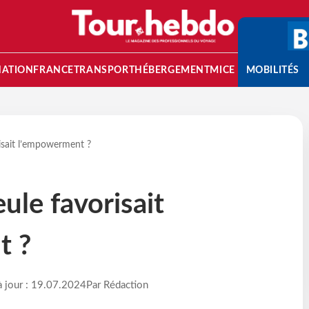
NATION
FRANCE
TRANSPORT
HÉBERGEMENT
MICE
MOBILITÉS
risait l’empowerment ?
eule favorisait
t ?
à jour : 19.07.2024
Par Rédaction