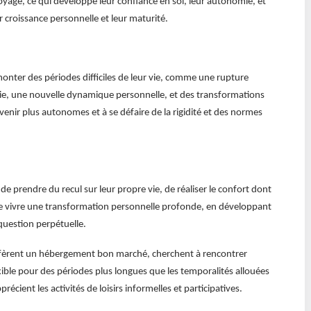
yage, ce qui développe leur confiance en soi, leur autonomie, et
ur croissance personnelle et leur maturité.
onter des périodes difficiles de leur vie, comme une rupture
e, une nouvelle dynamique personnelle, et des transformations
enir plus autonomes et à se défaire de la rigidité et des normes
 prendre du recul sur leur propre vie, de réaliser le confort dont
t de vivre une transformation personnelle profonde, en développant
question perpétuelle.
éfèrent un hébergement bon marché, cherchent à rencontrer
ible pour des périodes plus longues que les temporalités allouées
écient les activités de loisirs informelles et participatives.