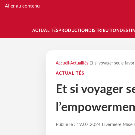
Aller au contenu
ACTUALITÉS
PRODUCTION
DISTRIBUTION
DESTI
Accueil
›
Actualités
›
Et si voyager seule favo
ACTUALITÉS
Et si voyager s
l’empowermen
Publié le : 19.07.2024 I Dernière Mise 