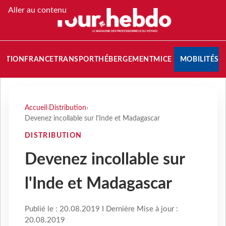
Aller au contenu
NATION
FRANCE
TRANSPORT
HÉBERGEMENT
MICE
MOBILITÉS
Accueil
›
Distribution
›
Devenez incollable sur l'Inde et Madagascar
DISTRIBUTION
Devenez incollable sur
l'Inde et Madagascar
Publié le : 20.08.2019 I Dernière Mise à jour :
20.08.2019