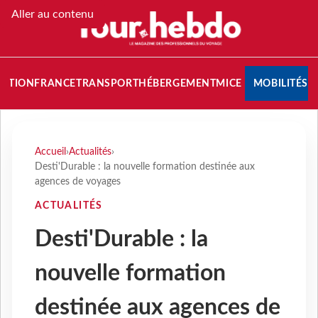
Aller au contenu
NATION
FRANCE
TRANSPORT
HÉBERGEMENT
MICE
MOBILITÉS
Accueil
›
Actualités
›
Desti'Durable : la nouvelle formation destinée aux
agences de voyages
ACTUALITÉS
Desti'Durable : la
nouvelle formation
destinée aux agences de