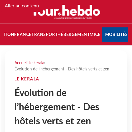
Aller au contenu
NATION
FRANCE
TRANSPORT
HÉBERGEMENT
MICE
MOBILITÉS
Accueil
›
Le kerala
›
Évolution de l’hébergement - Des hôtels verts et zen
LE KERALA
Évolution de
l’hébergement - Des
hôtels verts et zen