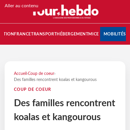
Aller au contenu
NATION
FRANCE
TRANSPORT
HÉBERGEMENT
MICE
MOBILITÉS
Accueil
›
Coup de coeur
›
Des familles rencontrent koalas et kangourous
COUP DE COEUR
Des familles rencontrent
koalas et kangourous