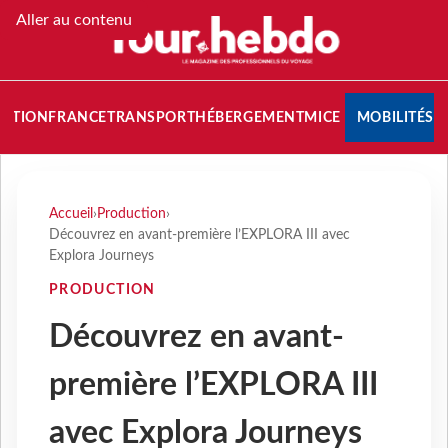
Aller au contenu
NATION
FRANCE
TRANSPORT
HÉBERGEMENT
MICE
MOBILITÉS
Accueil
›
Production
›
Découvrez en avant-première l’EXPLORA III avec
Explora Journeys
PRODUCTION
Découvrez en avant-
première l’EXPLORA III
avec Explora Journeys