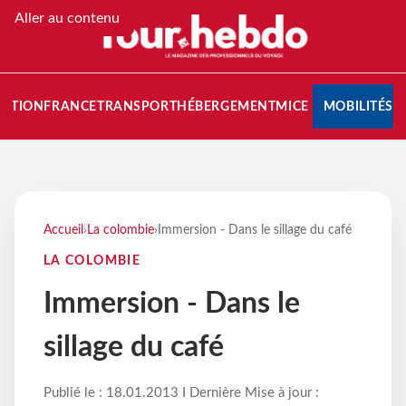
Aller au contenu
NATION
FRANCE
TRANSPORT
HÉBERGEMENT
MICE
MOBILITÉS
Accueil
›
La colombie
›
Immersion - Dans le sillage du café
LA COLOMBIE
Immersion - Dans le
sillage du café
Publié le : 18.01.2013 I Dernière Mise à jour :