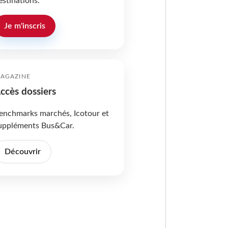
estinations.
Je m'inscris
AGAZINE
ccès dossiers
enchmarks marchés, Icotour et
uppléments Bus&Car.
Découvrir