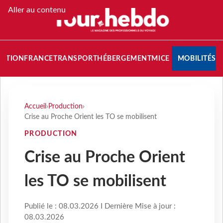
Aller au contenu
NATION
FRANCE
TRANSPORT
HÉBERGEMENT
MICE
MOBILITÉS
Accueil
›
Production
›
Crise au Proche Orient les TO se mobilisent
PRODUCTION
Crise au Proche Orient
les TO se mobilisent
Publié le : 08.03.2026 I Dernière Mise à jour :
08.03.2026