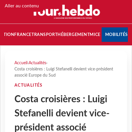
Aller au contenu
NATION
FRANCE
TRANSPORT
HÉBERGEMENT
MICE
MOBILITÉS
Accueil
›
Actualités
›
Costa croisières : Luigi Stefanelli devient vice-président
associé Europe du Sud
ACTUALITÉS
Costa croisières : Luigi
Stefanelli devient vice-
président associé