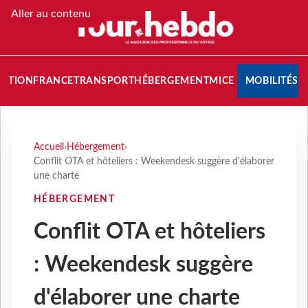
Aller au contenu
NATION
FRANCE
TRANSPORT
HÉBERGEMENT
MICE
MOBILITÉS
Accueil
›
Hébergement
›
Conflit OTA et hôteliers : Weekendesk suggère d'élaborer
une charte
HÉBERGEMENT
Conflit OTA et hôteliers
: Weekendesk suggère
d'élaborer une charte