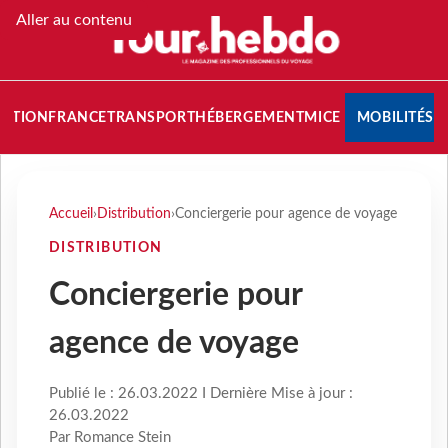
Aller au contenu
NATION
FRANCE
TRANSPORT
HÉBERGEMENT
MICE
MOBILITÉS
Accueil
›
Distribution
›
Conciergerie pour agence de voyage
DISTRIBUTION
Conciergerie pour
agence de voyage
Publié le : 26.03.2022 I Dernière Mise à jour :
26.03.2022
Par Romance Stein