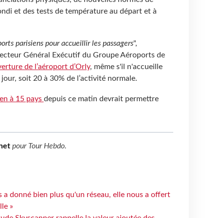
ndi et des tests de température au départ et à
orts parisiens pour accueillir les passagers
",
recteur Général Exécutif du Groupe Aéroports de
verture de l’aéroport d’Orly
, même s'il n'accueille
jour, soit 20 à 30% de l’activité normale.
gen à 15 pays
depuis ce matin devrait permettre
net
pour
Tour Hebdo
.
 a donné bien plus qu'un réseau, elle nous a offert
le »
tude Skyscanner rappelle la valeur ajoutée des