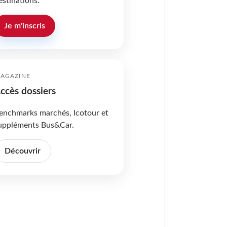
estinations.
Je m'inscris
AGAZINE
ccès dossiers
enchmarks marchés, Icotour et
uppléments Bus&Car.
Découvrir