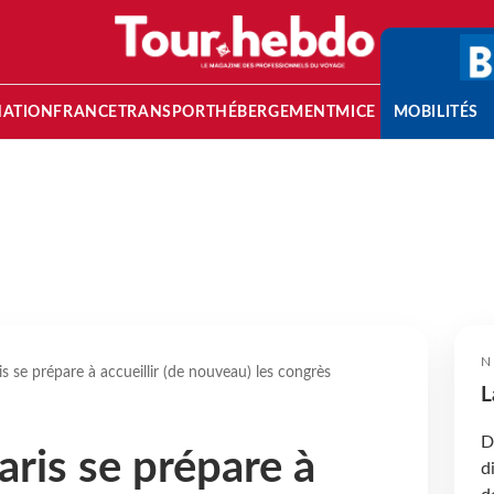
NATION
FRANCE
TRANSPORT
HÉBERGEMENT
MICE
MOBILITÉS
N
 se prépare à accueillir (de nouveau) les congrès
L
D
is se prépare à
d