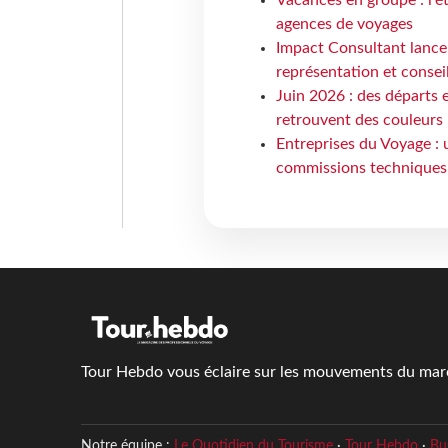
agences de voyages
Impact Consultant lance
représentation et consei
Juin 2026 : des départs e
retrouvent des couleurs
Entreprises du Voyage : 
commissions techniques
Tour Hebdo vous éclaire sur les mouvements du march
Notre équipe :
Le Quotidien du Tourisme
·
Tour Hebdo
·
Bu