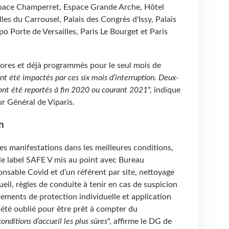
Espace Champerret, Espace Grande Arche, Hôtel
les du Carrousel, Palais des Congrès d'Issy, Palais
o Porte de Versailles, Paris Le Bourget et Paris
ores et déjà programmés pour le seul mois de
 été impactés par ces six mois d’interruption. Deux-
s ont été reportés à fin 2020 ou courant 2021
", indique
r Général de Viparis.
n
s manifestations dans les meilleures conditions,
: le label SAFE V mis au point avec Bureau
nsable Covid et d’un référent par site, nettoyage
ueil, règles de conduite à tenir en cas de suspicion
ements de protection individuelle et application
a été oublié pour être prêt à compter du
conditions d’accueil les plus sûres
", affirme le DG de