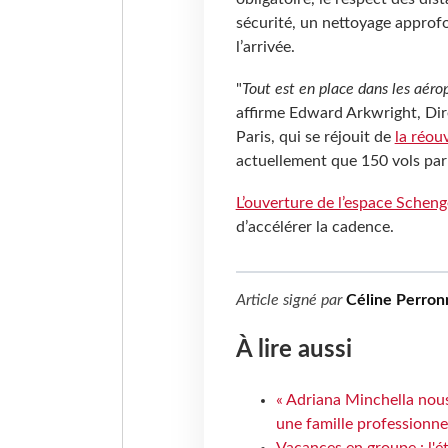
sécurité, un nettoyage approfo
l’arrivée.
"
Tout est en place dans les aérop
affirme Edward Arkwright, Di
Paris, qui se réjouit de
la réou
actuellement que 150 vols par 
L’ouverture de l’espace Schen
d’accélérer la cadence.
Article signé par
Céline Perron
À lire aussi
« Adriana Minchella nous
une famille professionnel
Vacances en groupe : l'é