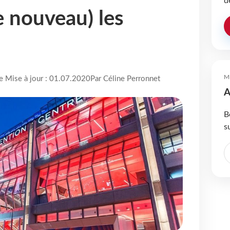
d
de nouveau) les
M
re Mise à jour : 01.07.2020
Par Céline Perronnet
A
B
s