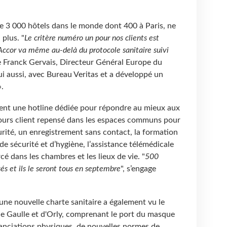
e 3 000 hôtels dans le monde dont 400 à Paris, ne
 plus. "
Le critère numéro un pour nos clients est
 Accor va même au-delà du protocole sanitaire suivi
ne Franck Gervais, Directeur Général Europe du
 lui aussi, avec Bureau Veritas et a développé un
.
t une hotline dédiée pour répondre au mieux aux
cours client repensé dans les espaces communs pour
urité, un enregistrement sans contact, la formation
de sécurité et d’hygiène, l’assistance télémédicale
é dans les chambres et les lieux de vie. "
500
és et ils le seront tous en septembre
", s’engage
une nouvelle charte sanitaire a également vu le
de Gaulle et d'Orly, comprenant le port du masque
stanciations physiques, de nouvelles normes de