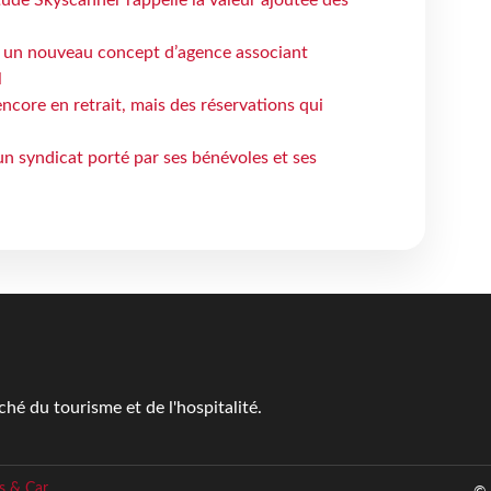
 un nouveau concept d’agence associant
l
ncore en retrait, mais des réservations qui
un syndicat porté par ses bénévoles et ses
é du tourisme et de l'hospitalité.
s & Car