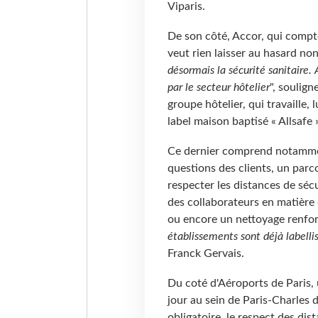
Viparis.
De son côté, Accor, qui compt
veut rien laisser au hasard non
désormais la sécurité sanitaire.
par le secteur hôtelier
", soulig
groupe hôtelier, qui travaille,
label maison baptisé « Allsafe »
Ce dernier comprend notammen
questions des clients, un par
respecter les distances de séc
des collaborateurs en matière 
ou encore un nettoyage renforc
établissements sont déjà labellis
Franck Gervais.
Du coté d'Aéroports de Paris, 
jour au sein de Paris-Charles 
obligatoire, le respect des di