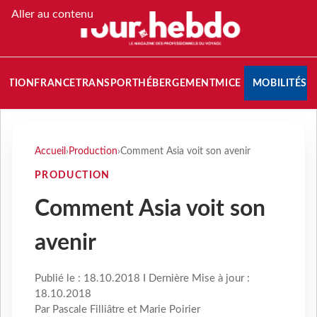
Aller au contenu
NATION
FRANCE
TRANSPORT
HÉBERGEMENT
MICE
MOBILITÉS
Accueil
›
Production
›
Comment Asia voit son avenir
PRODUCTION
Comment Asia voit son
avenir
Publié le : 18.10.2018 I Dernière Mise à jour :
18.10.2018
Par Pascale Filliâtre et Marie Poirier