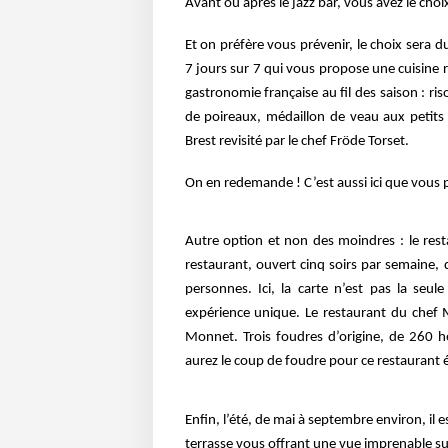
Avant ou après le jazz bar, vous avez le choi
Et on préfère vous prévenir, le choix sera d
7 jours sur 7 qui vous propose une cuisine
gastronomie
française au fil des saison : r
de poireaux, médaillon de veau aux petits 
Brest revisité par le chef Fröde Torset.
On en redemande ! C’est aussi ici que vous 
Autre option et non des moindres : le res
restaurant, ouvert cinq soirs par semaine,
personnes. Ici, la carte n’est pas
la seul
expérience
unique. Le restaurant du chef 
Monnet. Trois foudres d’origine, de 260 
aurez le coup de foudre pour ce restaurant é
Enfin, l’été, de mai à septembre environ, il 
terrasse vous offrant une vue imprenable sur