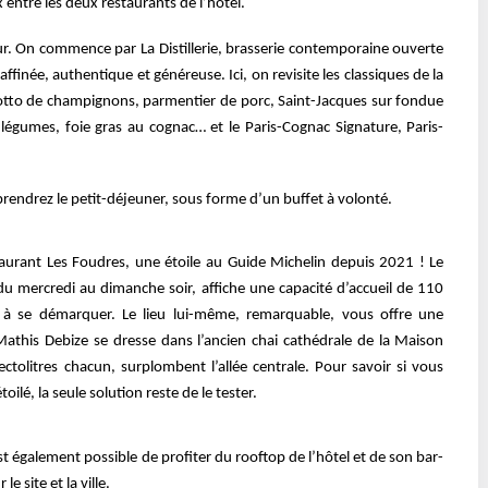
x entre les deux restaurants de l’hôtel.
ur. On commence par La Distillerie,
brasserie contemporaine ouverte
raffinée, authentique et généreuse. Ici, on revisite les classiques de la
isotto de champignons, parmentier de porc, Saint-
Jacques sur fondue
légumes, foie gras au c
ognac… et le Paris-Cognac Signature, Paris-
prendrez le petit-déjeuner, sous forme
d’un buffet à volonté.
taurant Les Foudres, une étoile au Guide
Michelin depuis 2021 ! Le
 du mercredi au
dimanche soir, affiche une capacité d’accueil de 110
e à se démarquer. Le lieu lui-même, remarquable, vous offre une
Mathis Debize se dresse dans l’ancien chai cathédrale
de la Maison
hectolitres chacun, surplombent
l’allée centrale. Pour savoir si vous
toilé,
la seule solution reste de le tester.
est également possible de profiter du
rooftop de l’hôtel et de son bar-
 le site et
la ville.