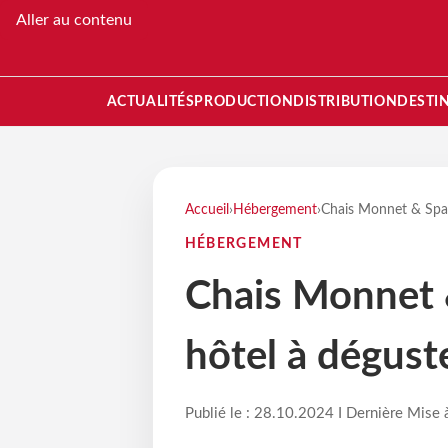
Aller au contenu
ACTUALITÉS
PRODUCTION
DISTRIBUTION
DESTI
Accueil
›
Hébergement
›
Chais Monnet & Spa 
HÉBERGEMENT
Chais Monnet 
hôtel à dégust
Publié le : 28.10.2024 I Dernière Mise 