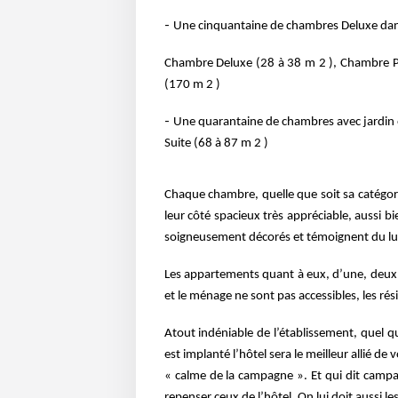
-
Une cinquantaine de chambres Deluxe dan
Chambre Deluxe (28 à 38 m 2 ), Chambre Pr
(170 m 2 )
-
Une quarantaine de chambres avec jardin 
Suite (68 à 87 m 2 )
Chaque chambre, quelle que soit sa catégorie
leur côté spacieux très appréciable, aussi b
soigneusement décorés
et témoignent du lux
Les appartements quant à eux, d’une, deux
et le ménage ne sont pas accessibles, les ré
Atout indéniable de l’établissement, quel q
est implanté l’hôtel sera le meilleur allié de 
« calme de la
campagne ». Et qui dit campag
repenser ceux de l’hôtel. On lui doit aussi les