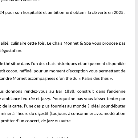
2024 pour son hospitalité et ambitionne
d’obtenir la clé verte en 2025.
lité, culinaire cette fois. Le Chais Monnet
& Spa vous propose pas
 dégustation.
 thé situé dans l’un des chais
historiques et uniquement disponible
etit
cocon, raffiné, pour un moment d’exception vous permettant de
Alexandre Mornet accompagnées d’un thé du « Palais
des thés ».
vous donnons rendez-vous au Bar 1838,
construit dans l’ancienne
ne ambiance
feutrée et jazzy. Pourquoi ne pas vous laisser tenter par
 de la carte, l’une des plus fournies au monde ? Idéal pour
débuter
terminer à l’heure du digestif
(toujours à consommer avec modération
e
profiter d’un concert, de jazz ou autre.