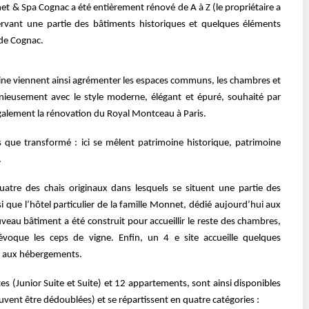
net & Spa Cognac a été entièrement
rénové de A à Z (le propriétaire a
servant une
partie des bâtiments historiques et quelques éléments
de Cognac.
ine viennent ainsi agrémenter les
espaces communs, les chambres et
ieusement avec le style moderne, élégant et épuré, souhaité par
 également la rénovation du Royal Montceau à Paris.
us que transformé : ici se mêlent patrimoine
historique, patrimoine
.
quatre des chais originaux dans lesquels se
situent une partie des
si que l’hôtel
particulier de la famille Monnet, dédié aujourd’hui aux
eau bâtiment a été construit pour accueillir le reste des chambres,
 évoque les ceps de vigne. Enfin, un 4 e site
accueille quelques
s aux hébergements.
es (Junior Suite et Suite) et 12
appartements, sont ainsi disponibles
uvent être dédoublées) et se répartissent en quatre catégories :