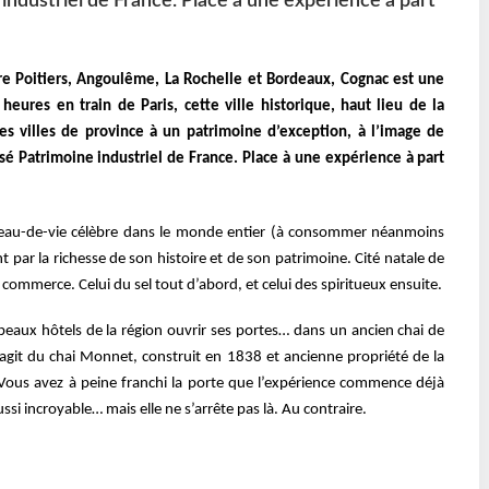
ndustriel de France. Place à une expérience à part
re Poitiers, Angoulême, La Rochelle et
Bordeaux, Cognac est une
3 heures en
train de Paris, cette ville historique, haut lieu de la
es villes de province à un patrimoine d’exception, à l’image de
ssé Patrimoine industriel de France.
Place à une expérience à part
eau-de-vie célèbre dans le monde entier
(à consommer néanmoins
t par la
richesse de son histoire et de son patrimoine. Cité natale de
commerce. Celui du sel tout d’abord, et celui des spiritueux
ensuite.
 beaux hôtels de la région ouvrir ses
portes… dans un ancien chai de
’agit du
chai Monnet, construit en 1838 et ancienne propriété de la
 Vous avez à peine franchi la porte que l’expérience commence
déjà
aussi incroyable… mais elle ne
s’arrête pas là. Au contraire.