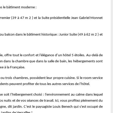
s le bâtiment moderne :
emier (39 à 47 m 2 ) et la Suite
présidentielle Jean Gabriel Monnet
ou balcon dans le bâtiment
historique : Junior Suite (49 à 62 m 2 ) et
, offre tout le confort et l’élégance d’un
hôtel 5 étoiles. Au-delà de
ien dans la
chambre que dans la salle de bain, les hébergements sont
e à la Française.
 ou trois chambres, possèdent leur propre
cuisine. Si le room service
sidents
peuvent profiter de tous les autres services de l’hôtel.
ue soit l’hébergement choisi :
l’environnement au calme dans lequel
vos
nuits et de vos séances de travail. Ici, vous profitez pleinement du
ne, dit jardin. C’est le paysagiste Louis Benech qui
s’est occupé de
 jardins de Versailles !