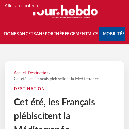
Aller au contenu
NATION
FRANCE
TRANSPORT
HÉBERGEMENT
MICE
MOBILITÉS
Accueil
›
Destination
›
Cet été, les Français plébiscitent la Méditerranée
DESTINATION
Cet été, les Français
plébiscitent la