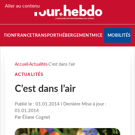
Aller au contenu
NATION
FRANCE
TRANSPORT
HÉBERGEMENT
MICE
MOBILITÉS
Accueil
›
Actualités
›
C’est dans l’air
ACTUALITÉS
C’est dans l’air
Publié le : 01.01.2014 I Dernière Mise à jour :
01.01.2014
Par Éliane Cognet