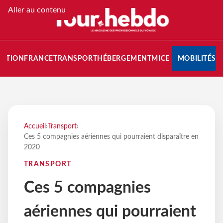
Aller au contenu
NATION
FRANCE
TRANSPORT
HÉBERGEMENT
MICE
MOBILITÉS
Accueil
›
Transport
›
Ces 5 compagnies aériennes qui pourraient disparaître en
2020
TRANSPORT
Ces 5 compagnies
aériennes qui pourraient