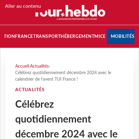
Aller au contenu
NATION
FRANCE
TRANSPORT
HÉBERGEMENT
MICE
MOBILITÉS
Accueil
›
Actualités
›
Célébrez quotidiennement décembre 2024 avec le
calendrier de l’avent TUI France !
ACTUALITÉS
Célébrez
quotidiennement
décembre 2024 avec le