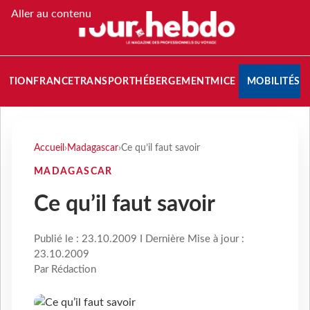
Aller au contenu
NATION
FRANCE
TRANSPORT
HÉBERGEMENT
MICE
MOBILITÉS
Accueil
›
Madagascar
›
Ce qu’il faut savoir
MADAGASCAR
Ce qu’il faut savoir
Publié le : 23.10.2009 I Dernière Mise à jour :
23.10.2009
Par Rédaction