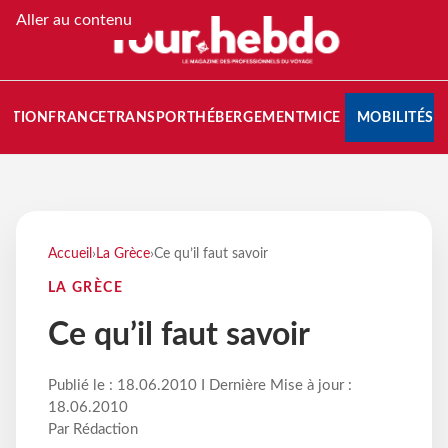
Aller au contenu
NATION
FRANCE
TRANSPORT
HÉBERGEMENT
MICE
MOBILITÉS
Accueil
›
La Grèce
›
Ce qu’il faut savoir
LA GRÈCE
Ce qu’il faut savoir
Publié le : 18.06.2010 I Dernière Mise à jour :
18.06.2010
Par Rédaction