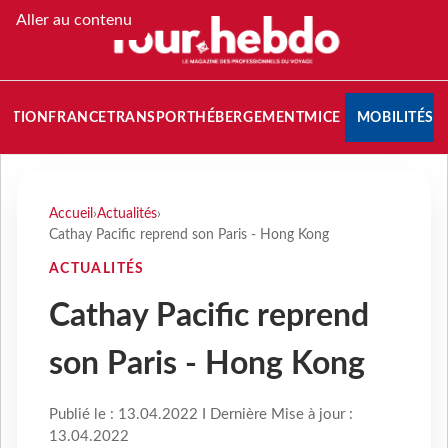
Aller au contenu
NATION
FRANCE
TRANSPORT
HÉBERGEMENT
MICE
MOBILITÉS
Accueil
›
Actualités
›
Cathay Pacific reprend son Paris - Hong Kong
ACTUALITÉS
Cathay Pacific reprend
son Paris - Hong Kong
Publié le : 13.04.2022 I Dernière Mise à jour :
13.04.2022