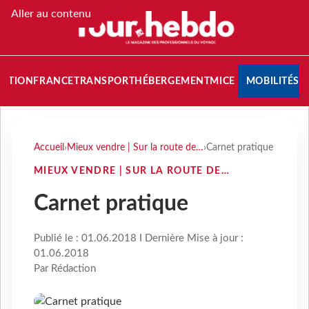
Aller au contenu
NATION
FRANCE
TRANSPORT
HÉBERGEMENT
MICE
MOBILITÉS
Accueil
›
Mieux vendre | Sur la route de…
›
Carnet pratique
MIEUX VENDRE | SUR LA ROUTE DE…
Carnet pratique
Publié le : 01.06.2018 I Dernière Mise à jour :
01.06.2018
Par Rédaction