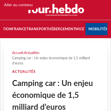
Aller au contenu
NATION
FRANCE
TRANSPORT
HÉBERGEMENT
MICE
MOBILITÉS
Accueil
›
Actualités
›
Camping car : Un enjeu économique de 1,5 milliard
d’euros
ACTUALITÉS
Camping car : Un enjeu
économique de 1,5
milliard d’euros