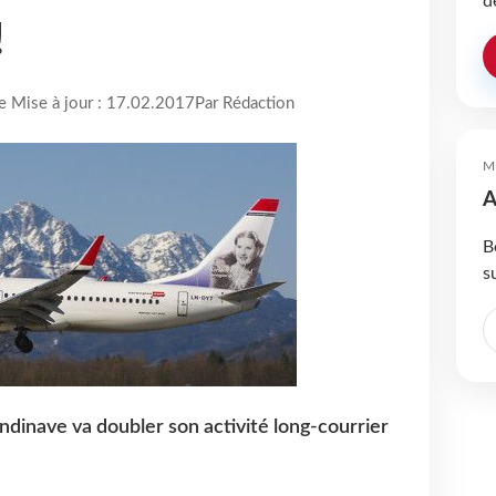
d
!
re Mise à jour : 17.02.2017
Par Rédaction
M
A
B
s
dinave va doubler son activité long-courrier