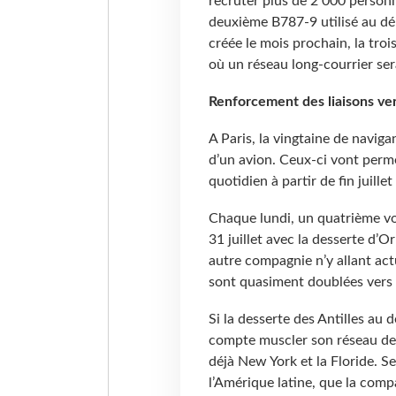
recruter plus de 2 000 personn
deuxième B787-9 utilisé au dé
créée le mois prochain, la tro
où un réseau long-courrier ser
Renforcement des liaisons ver
A Paris, la vingtaine de navig
d’un avion. Ceux-ci vont perm
quotidien à partir de fin juill
Chaque lundi, un quatrième vo
31 juillet avec la desserte d’O
autre compagnie n’y allant ac
sont quasiment doublées vers 
Si la desserte des Antilles au
compte muscler son réseau dep
déjà New York et la Floride. S
l’Amérique latine, que la comp