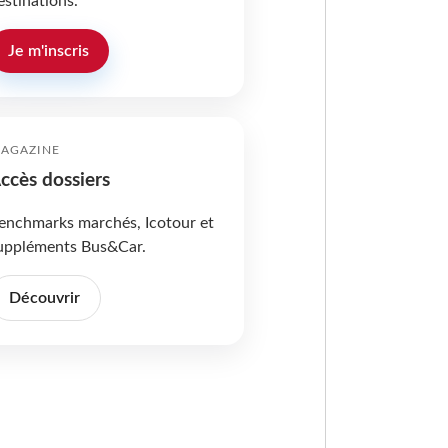
estinations.
Je m'inscris
AGAZINE
ccès dossiers
enchmarks marchés, Icotour et
uppléments Bus&Car.
Découvrir