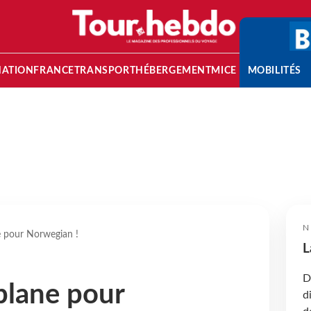
NATION
FRANCE
TRANSPORT
HÉBERGEMENT
MICE
MOBILITÉS
N
e pour Norwegian !
L
D
 plane pour
d