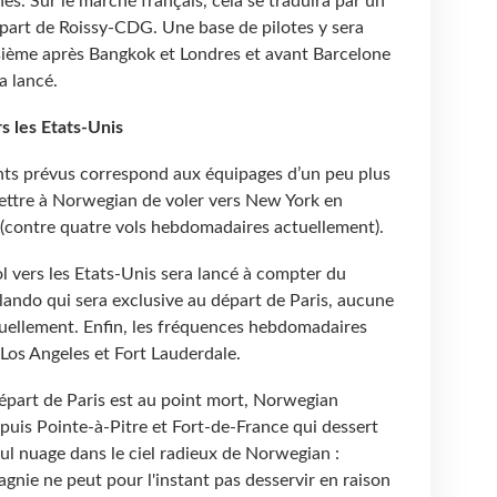
es. Sur le marché français, cela se traduira par un
part de Roissy-CDG. Une base de pilotes y sera
isième après Bangkok et Londres et avant Barcelone
a lancé.
s les Etats-Unis
ants prévus correspond aux équipages d’un peu plus
ettre à Norwegian de voler vers New York en
et (contre quatre vols hebdomadaires actuellement).
l vers les Etats-Unis sera lancé à compter du
rlando qui sera exclusive au départ de Paris, aucune
tuellement. Enfin, les fréquences hebdomadaires
Los Angeles et Fort Lauderdale.
 départ de Paris est au point mort, Norwegian
uis Pointe-à-Pitre et Fort-de-France qui dessert
eul nuage dans le ciel radieux de Norwegian :
agnie ne peut pour l'instant pas desservir en raison