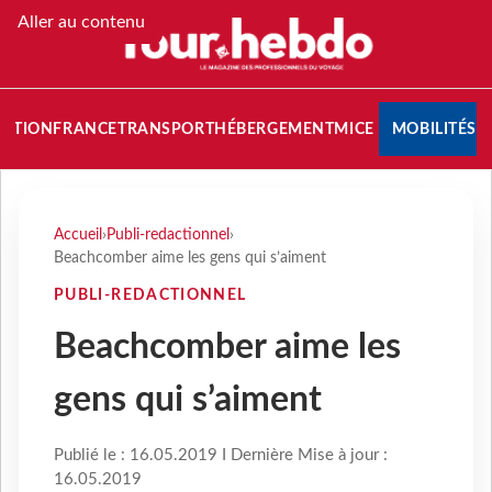
Aller au contenu
NATION
FRANCE
TRANSPORT
HÉBERGEMENT
MICE
MOBILITÉS
Accueil
›
Publi-redactionnel
›
Beachcomber aime les gens qui s’aiment
PUBLI-REDACTIONNEL
Beachcomber aime les
gens qui s’aiment
Publié le : 16.05.2019 I Dernière Mise à jour :
16.05.2019