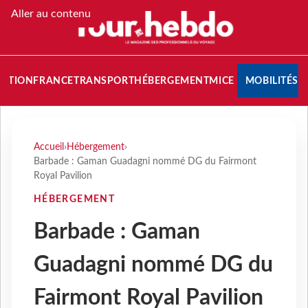
Aller au contenu
NATION
FRANCE
TRANSPORT
HÉBERGEMENT
MICE
MOBILITÉS
Accueil
›
Hébergement
›
Barbade : Gaman Guadagni nommé DG du Fairmont
Royal Pavilion
HÉBERGEMENT
Barbade : Gaman
Guadagni nommé DG du
Fairmont Royal Pavilion