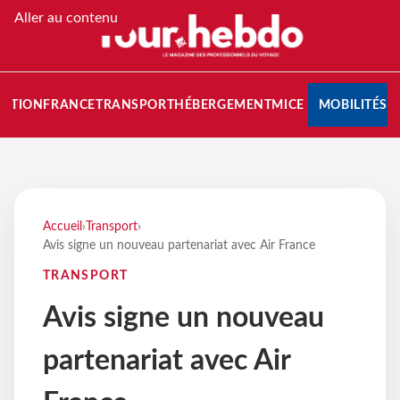
Aller au contenu
NATION
FRANCE
TRANSPORT
HÉBERGEMENT
MICE
MOBILITÉS
Accueil
›
Transport
›
Avis signe un nouveau partenariat avec Air France
TRANSPORT
Avis signe un nouveau
partenariat avec Air