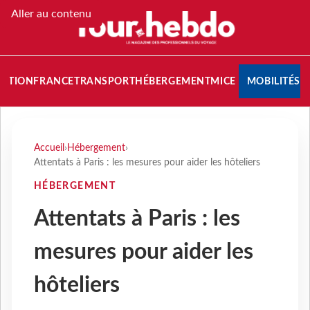
Aller au contenu
NATION
FRANCE
TRANSPORT
HÉBERGEMENT
MICE
MOBILITÉS
Accueil
›
Hébergement
›
Attentats à Paris : les mesures pour aider les hôteliers
HÉBERGEMENT
Attentats à Paris : les
mesures pour aider les
hôteliers