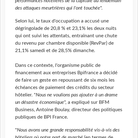
performances hôtelières de la capitale au lendemain
des attaques meurtrières qui l'ont touchée
".
Selon lui, le taux d'occupation a accusé une
dégringolade de 20,8 % et 23,1% les deux nuits
qui ont suivi les attentats, entraînant une chute
du revenu par chambre disponible (RevPar) de
21,1% samedi et de 28,5% dimanche.
Dans ce contexte, l'organisme public de
financement aux entreprises Bpifrance a décidé
de faire un geste en repoussant de six mois les
échéances de paiement des crédits du secteur
hôtelier. "
Nous ne voulions pas ajouter à un drame
un désastre économique
", a expliqué sur BFM
Business, Antoine Boulay, directeur des politiques
publiques de BPI France.
"
Nous avons une grande responsabilité vis-à-vis des
hôteliers où notre part de marché
(en termes de