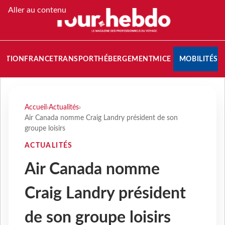
Aller au contenu
NATION
FRANCE
TRANSPORT
HÉBERGEMENT
MICE
MOBILITÉS
Accueil
›
Actualités
›
Air Canada nomme Craig Landry président de son
groupe loisirs
ACTUALITÉS
Air Canada nomme
Craig Landry président
de son groupe loisirs