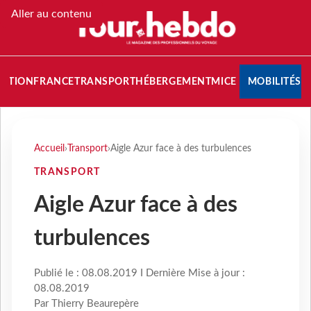
Aller au contenu
NATION
FRANCE
TRANSPORT
HÉBERGEMENT
MICE
MOBILITÉS
Accueil
›
Transport
›
Aigle Azur face à des turbulences
TRANSPORT
Aigle Azur face à des
turbulences
Publié le : 08.08.2019 I Dernière Mise à jour :
08.08.2019
Par Thierry Beaurepère