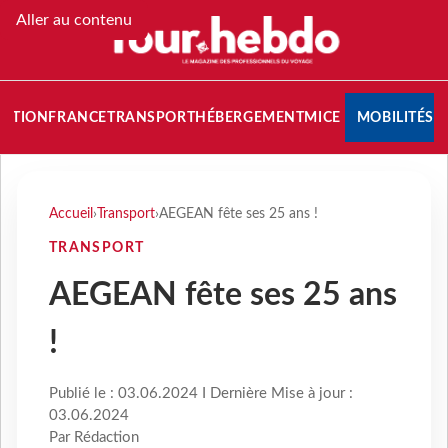
Aller au contenu
NATION
FRANCE
TRANSPORT
HÉBERGEMENT
MICE
MOBILITÉS
Accueil
›
Transport
›
AEGEAN fête ses 25 ans !
TRANSPORT
AEGEAN fête ses 25 ans
!
Publié le : 03.06.2024 I Dernière Mise à jour :
03.06.2024
Par Rédaction