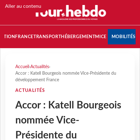
Aller au contenu
NATION
FRANCE
TRANSPORT
HÉBERGEMENT
MICE
MOBILITÉS
Accueil
›
Actualités
›
Accor : Katell Bourgeois nommée Vice-Présidente du
développement France
ACTUALITÉS
Accor : Katell Bourgeois
nommée Vice-
Présidente du