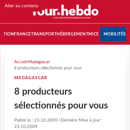
Aller au contenu
NATION
FRANCE
TRANSPORT
HÉBERGEMENT
MICE
MOBILITÉS
Accueil
›
Madagascar
›
8 producteurs sélectionnés pour vous
MADAGASCAR
8 producteurs
sélectionnés pour vous
Publié le : 23.10.2009 I Dernière Mise à jour :
23.10.2009